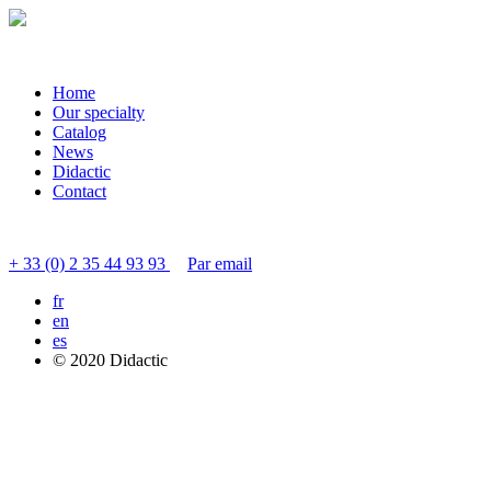
Home
Our specialty
Catalog
News
Didactic
Contact
Contacter le service clients
+ 33 (0) 2 35 44 93 93
Par email
fr
en
es
© 2020 Didactic