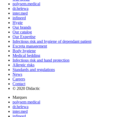
polysem.medical
dr.helewa
inter.med
infineed
Hygie
Our brands
Our catalog
Our Expertise
Infectious risk and hygiene of dependant patient
Excreta management
Body hygiene
Medical bedding
Infectious risk and hand protection
Allergic risks
Standards and regulations
News
Careers
Contact
© 2020 Didactic
Marques
polysem medical
dr.helewa
inter.med
infineed