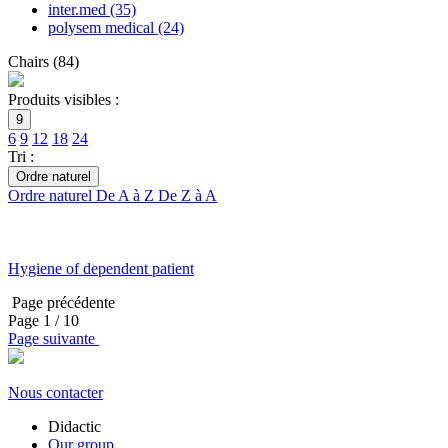
inter.med
(35)
polysem medical
(24)
Chairs
(
84
)
Produits visibles :
9
6
9
12
18
24
Tri :
Ordre naturel
Ordre naturel
De A à Z
De Z à A
Hygiene of dependent patient
Page précédente
Page
1
/ 10
Page suivante
Nous contacter
Didactic
Our group