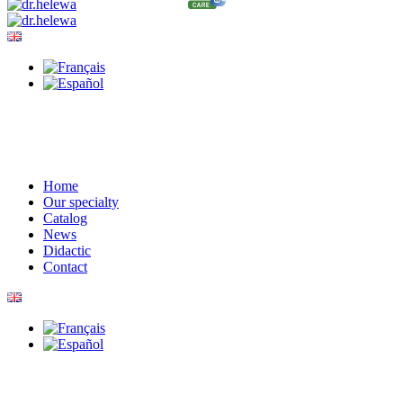
Home
Our specialty
Catalog
News
Didactic
Contact