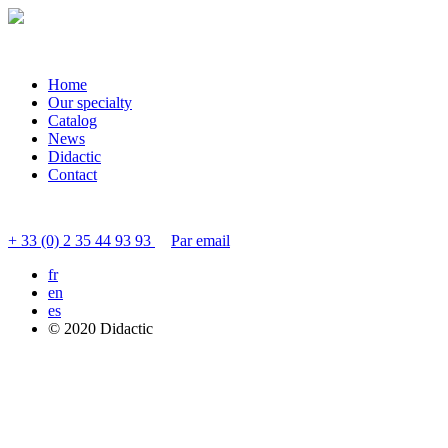
Home
Our specialty
Catalog
News
Didactic
Contact
Contacter le service clients
+ 33 (0) 2 35 44 93 93
Par email
fr
en
es
© 2020 Didactic