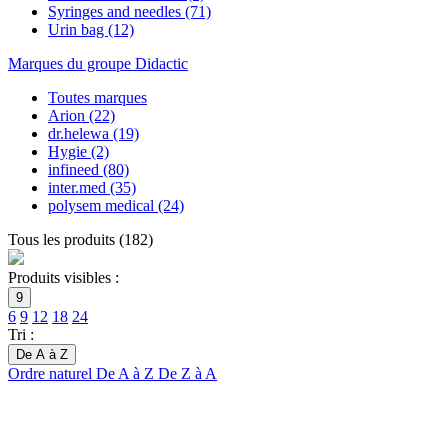
Syringes and needles
(71)
Urin bag
(12)
Marques du groupe Didactic
Toutes marques
Arion
(22)
dr.helewa
(19)
Hygie
(2)
infineed
(80)
inter.med
(35)
polysem medical
(24)
Tous les produits
(
182
)
Produits visibles :
9
6
9
12
18
24
Tri :
De A à Z
Ordre naturel
De A à Z
De Z à A