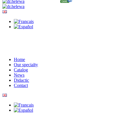
Home
Our specialty
Catalog
News
Didactic
Contact