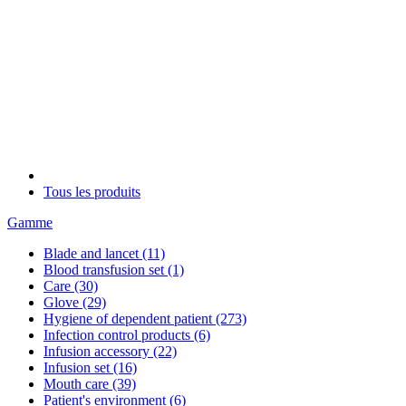
Tous les produits
Gamme
Blade and lancet
(11)
Blood transfusion set
(1)
Care
(30)
Glove
(29)
Hygiene of dependent patient
(273)
Infection control products
(6)
Infusion accessory
(22)
Infusion set
(16)
Mouth care
(39)
Patient's environment
(6)