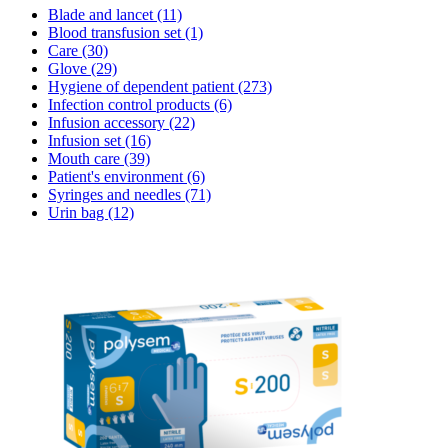
Blade and lancet
(11)
Blood transfusion set
(1)
Care
(30)
Glove
(29)
Hygiene of dependent patient
(273)
Infection control products
(6)
Infusion accessory
(22)
Infusion set
(16)
Mouth care
(39)
Patient's environment
(6)
Syringes and needles
(71)
Urin bag
(12)