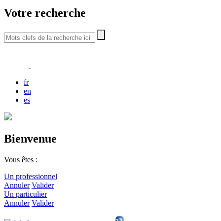
Votre recherche
fr
en
es
Bienvenue
Vous êtes :
Un professionnel
Annuler
Valider
Un particulier
Annuler
Valider