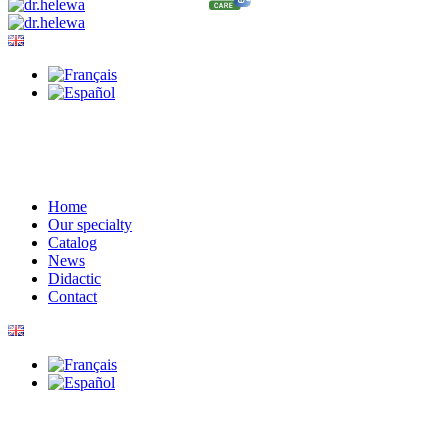
Home
Our specialty
Catalog
News
Didactic
Contact