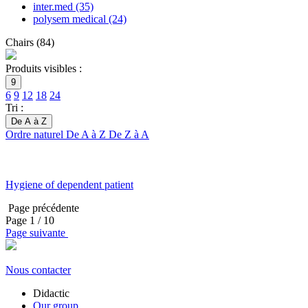
inter.med
(35)
polysem medical
(24)
Chairs
(
84
)
Produits visibles :
9
6
9
12
18
24
Tri :
De A à Z
Ordre naturel
De A à Z
De Z à A
Hygiene of dependent patient
Page précédente
Page
1
/ 10
Page suivante
Nous contacter
Didactic
Our group