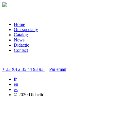
Home
Our specialty
Catalog
News
Didactic
Contact
Contacter le service clients
+ 33 (0) 2 35 44 93 93
Par email
fr
en
es
© 2020 Didactic