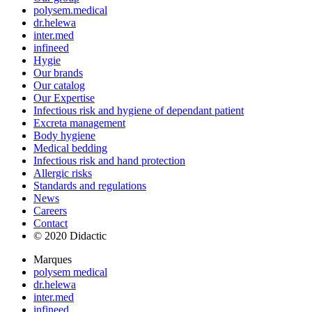
polysem.medical
dr.helewa
inter.med
infineed
Hygie
Our brands
Our catalog
Our Expertise
Infectious risk and hygiene of dependant patient
Excreta management
Body hygiene
Medical bedding
Infectious risk and hand protection
Allergic risks
Standards and regulations
News
Careers
Contact
© 2020 Didactic
Marques
polysem medical
dr.helewa
inter.med
infineed