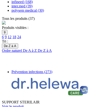
infineed
(168)
inter.med
(39)
polysem medical
(30)
Tous les produits
(
37
)
Produits visibles :
9
6
9
12
18
24
Tri :
De Z à A
Ordre naturel
De A à Z
De Z à A
Prévention infections
(273)
SUPPORT STERILAIR
Voir le produit