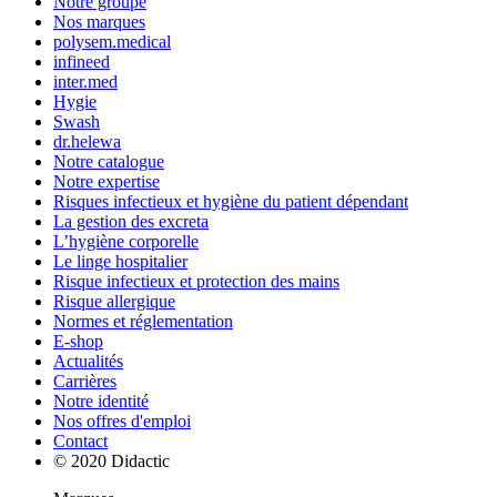
Notre groupe
Nos marques
polysem.medical
infineed
inter.med
Hygie
Swash
dr.helewa
Notre catalogue
Notre expertise
Risques infectieux et hygiène du patient dépendant
La gestion des excreta
L’hygiène corporelle
Le linge hospitalier
Risque infectieux et protection des mains
Risque allergique
Normes et réglementation
E-shop
Actualités
Carrières
Notre identité
Nos offres d'emploi
Contact
© 2020 Didactic