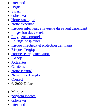
inter.med
Hygie
Swash
dr.helewa
Notre catalogue
Notre expertise
Risques infectieux et hygiène du patient dépendant
La gestion des excreta
L’hygiène corporelle
Le linge hospitalier
Risque infectieux et protection des mains
Risque allergique
Normes et réglementation
E-shop
Actualités
Carrières
Notre identité
Nos offres d'emploi
Contact
© 2020 Didactic
Marques
polysem medical
dr.helewa
inter.med