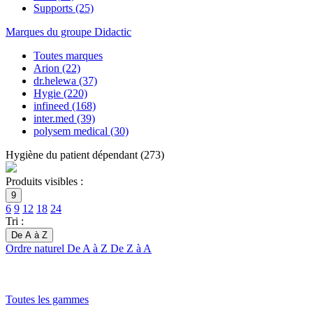
Supports
(25)
Marques du groupe Didactic
Toutes marques
Arion
(22)
dr.helewa
(37)
Hygie
(220)
infineed
(168)
inter.med
(39)
polysem medical
(30)
Hygiène du patient dépendant
(
273
)
Produits visibles :
9
6
9
12
18
24
Tri :
De A à Z
Ordre naturel
De A à Z
De Z à A
Toutes les gammes