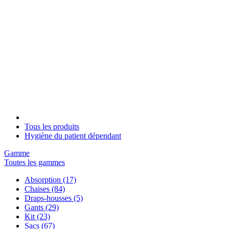
Tous les produits
Hygiène du patient dépendant
Gamme
Toutes les gammes
Absorption
(17)
Chaises
(84)
Draps-housses
(5)
Gants
(29)
Kit
(23)
Sacs
(67)