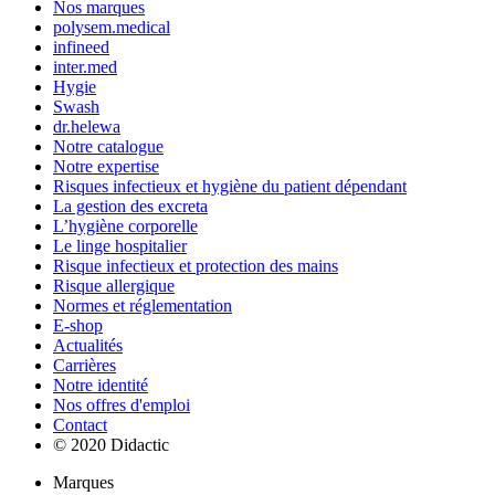
Nos marques
polysem.medical
infineed
inter.med
Hygie
Swash
dr.helewa
Notre catalogue
Notre expertise
Risques infectieux et hygiène du patient dépendant
La gestion des excreta
L’hygiène corporelle
Le linge hospitalier
Risque infectieux et protection des mains
Risque allergique
Normes et réglementation
E-shop
Actualités
Carrières
Notre identité
Nos offres d'emploi
Contact
© 2020 Didactic
Marques