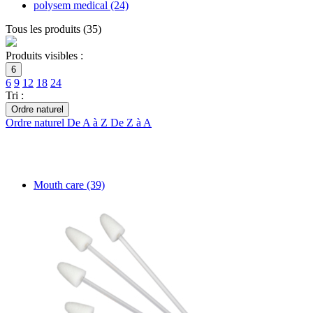
polysem medical
(24)
Tous les produits
(
35
)
Produits visibles :
6
6
9
12
18
24
Tri :
Ordre naturel
Ordre naturel
De A à Z
De Z à A
Mouth care
(39)