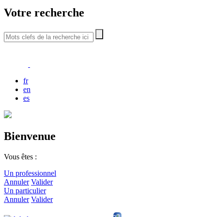
Votre recherche
fr
en
es
Bienvenue
Vous êtes :
Un professionnel
Annuler
Valider
Un particulier
Annuler
Valider