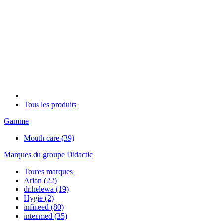
Tous les produits
Gamme
Mouth care
(39)
Marques du groupe Didactic
Toutes marques
Arion
(22)
dr.helewa
(19)
Hygie
(2)
infineed
(80)
inter.med
(35)