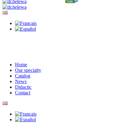
Home
Our specialty
Catalog
News
Didactic
Contact