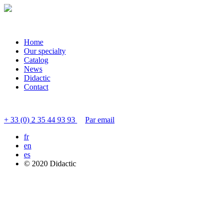
Home
Our specialty
Catalog
News
Didactic
Contact
Contacter le service clients
+ 33 (0) 2 35 44 93 93
Par email
fr
en
es
© 2020 Didactic